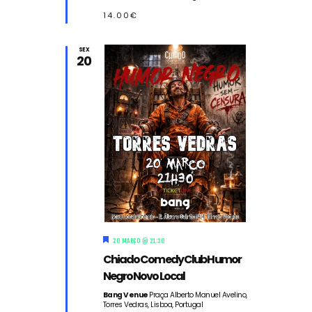
e
14.00€
SEX
20
D
20 MARÇO @ 21:30
e
Chiado Comedy Club Humor
s
t
Negro Novo Local
a
q
Bang Venue
Praça Alberto Manuel Avelino,
Torres Vedras, Lisboa, Portugal
u