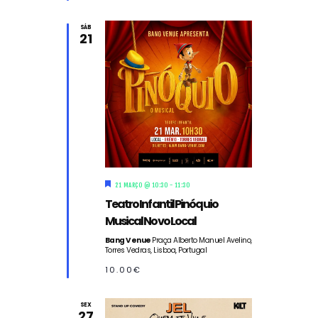
e
SÁB
21
D
21 MARÇO @ 10:30
-
11:30
e
Teatro Infantil Pinóquio
s
t
Musical Novo Local
a
q
Bang Venue
Praça Alberto Manuel Avelino,
Torres Vedras, Lisboa, Portugal
u
e
10.00€
SEX
27