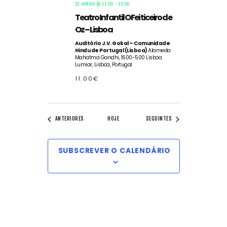
21 JUNHO @ 11:00
-
12:00
Teatro Infantil O Feiticeiro de
Oz – Lisboa
Auditório J.V. Gokal – Comunidade
Hindu de Portugal (Lisboa)
Alameda
Mahatma Gandhi, 1600-500 Lisboa
Lumiar, Lisboa, Portugal
11.00€
EVENTOS
EVENTOS
ANTERIORES
HOJE
SEGUINTES
SUBSCREVER O CALENDÁRIO