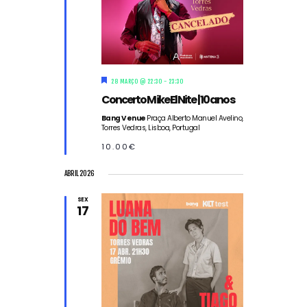
D
28 MARÇO @ 22:30
-
23:30
e
Concerto Mike El Nite | 10 anos
s
t
Bang Venue
Praça Alberto Manuel Avelino,
a
Torres Vedras, Lisboa, Portugal
q
u
10.00€
e
ABRIL 2026
SEX
17