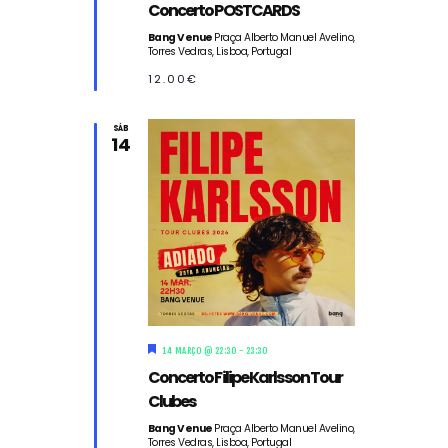
Concerto POSTCARDS
s
t
Bang Venue
Praça Alberto Manuel Avelino,
a
Torres Vedras, Lisboa, Portugal
q
u
12.00€
e
SÁB
14
D
14 MARÇO @ 22:30
-
23:30
e
Concerto Filipe Karlsson Tour
s
t
Clubes
a
q
Bang Venue
Praça Alberto Manuel Avelino,
Torres Vedras, Lisboa, Portugal
u