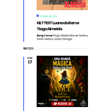
D
17 ABRIL @ 21:30
e
KILT TEST Luana do Bem e
s
t
Tiago Almeida
a
q
Bang Venue
Praça Alberto Manuel Avelino,
Torres Vedras, Lisboa, Portugal
u
e
MAIO 2026
DOM
17