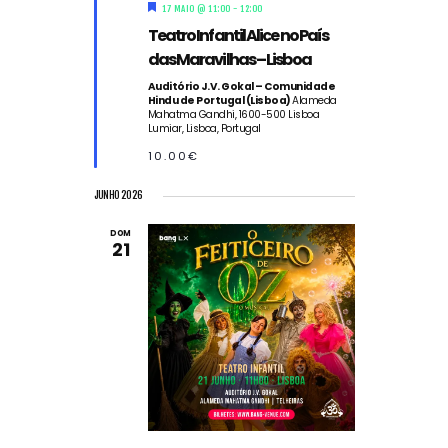
D
17 MAIO @ 11:00
-
12:00
e
Teatro Infantil Alice no País
s
t
das Maravilhas – Lisboa
a
q
Auditório J.V. Gokal – Comunidade
Hindu de Portugal (Lisboa)
Alameda
u
Mahatma Gandhi, 1600-500 Lisboa
e
Lumiar, Lisboa, Portugal
10.00€
JUNHO 2026
DOM
21