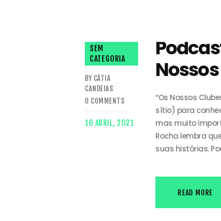
Podcast
SEM
CATEGORIA
Nossos 
BY CÁTIA
CANDEIAS
“Os Nossos Clube
0
COMMENTS
sítio) para conh
16 ABRIL, 2021
mas muito importa
Rocha lembra que
suas histórias. P
READ MORE