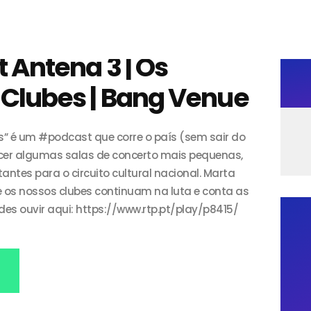
home
agenda / bilhetes
 Antena 3 | Os
alugar
Clubes | Bang Venue
mais
s” é um #podcast que corre o país (sem sair do
ecer algumas salas de concerto mais pequenas,
ntes para o circuito cultural nacional. Marta
 os nossos clubes continuam na luta e conta as
odes ouvir aqui: https://www.rtp.pt/play/p8415/