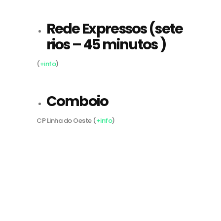
Rede Expressos (sete
rios – 45 minutos )
(
+info
)
Comboio
CP Linha do Oeste (
+info
)