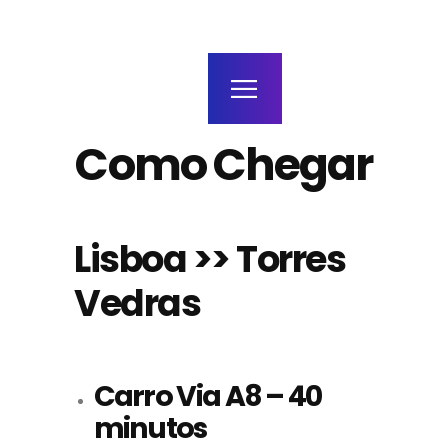
home
agenda / bilhetes
alugar
mais
Como Chegar
Lisboa >> Torres
Vedras
Carro Via A8 – 40
minutos