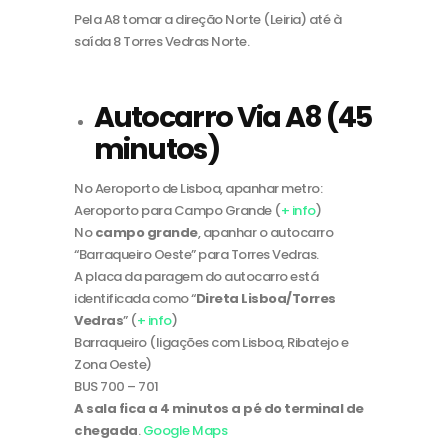
Pela A8 tomar a direção Norte (Leiria) até à
saída 8 Torres Vedras Norte.
Autocarro Via A8 (45
minutos)
No Aeroporto de Lisboa, apanhar metro:
Aeroporto para Campo Grande (
+ info
)
No
campo grande
, apanhar o autocarro
“Barraqueiro Oeste” para Torres Vedras.
A placa da paragem do autocarro está
identificada como “
Direta Lisboa/Torres
Vedras
” (
+ info
)
Barraqueiro (ligações com Lisboa, Ribatejo e
Zona Oeste)
BUS 700 – 701
A sala fica a 4 minutos a pé do terminal de
chegada
.
Google Maps