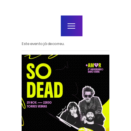
home
agenda / bilhetes
alugar
mais
Este evento já decorreu.