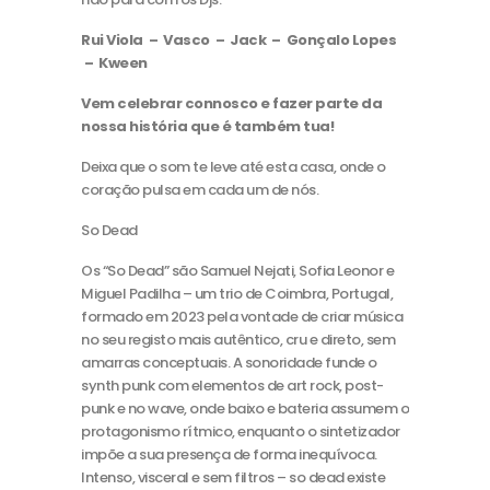
Rui Viola – Vasco – Jack – Gonçalo Lopes
– Kween
Vem celebrar connosco e fazer parte da
nossa história que é também tua!
Deixa que o som te leve até esta casa, onde o
coração pulsa em cada um de nós.
So Dead
Os “So Dead” são Samuel Nejati, Sofia Leonor e
Miguel Padilha – um trio de Coimbra, Portugal,
formado em 2023 pela vontade de criar música
no seu registo mais autêntico, cru e direto, sem
amarras conceptuais. A sonoridade funde o
synth punk com elementos de art rock, post-
punk e no wave, onde baixo e bateria assumem o
protagonismo rítmico, enquanto o sintetizador
impõe a sua presença de forma inequívoca.
Intenso, visceral e sem filtros – so dead existe