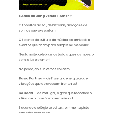
8 Anos de Bang Venue + Amor
✨
Oito voltas ao sol, de histórias, abraços e de
sonhos que se escutam!
Oito anos de cultura, de música, de amizade e
eventos que ficam para sempre na memória!
Nesta noite, celebramos tudo o que nos move: o
som, a luz e o amor!
No palco, dois universos colidem:
Basic Partner
— de França, a energia crua e
vibrações que atravessam fronteiras!
So Dead
— de Portugal, o grito que reacende o
silêncio e o transforma em música!
E quando o relógio se soltar… o ritmo na pista
não pára com os Djs: