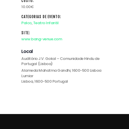
CUSTO:
10.00€
CATEGORIAS DE EVENTO:
Palco
,
Teatro Infantil
SITE:
www.bang-venue.com
Local
Auditório J.V. Gokal – Comunidade Hindu de
Portugal (Lisboa)
Alameda Mahatma Gandhi, 1600-500 Lisboa
Lumiar
Lisboa
,
1600-500
Portugal