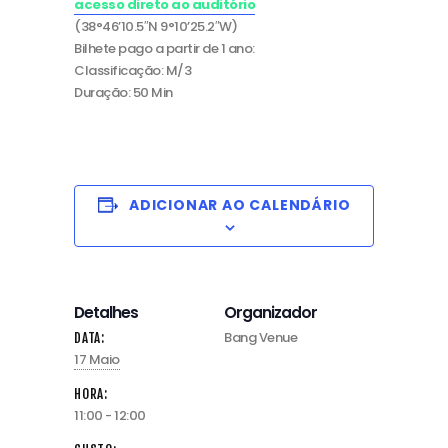
acesso direto ao auditório
(38°46’10.5″N 9°10’25.2″W)
Bilhete pago a partir de 1 ano:
Classificação: M/3
Duração: 50 Min
ADICIONAR AO CALENDÁRIO
Detalhes
Organizador
Bang Venue
DATA:
17 Maio
HORA:
11:00 - 12:00