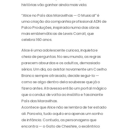
histórias vão ganhar ainda mais vida.
“Alice no País das Maravilhas — O Musical” é
uma criação da companhia profissional ADN de
Palco Produções, inspirada numa das obras
mais emblemáticas de Lewis Carroll, que
celebra 160 anos.
Alice é uma adolescente curiosa, inquieta e
cheia de perguntas. No seu mundo, as regras
parecem absurdas e os adultos, demasiado
sérios. Um dia, ao avistar novamente um Coelho
Branco sempre atrasado, decide segui-lo —
como se algo dentro dela soubesse que já o
fizera antes. Atravessa então um portal mágico
que a conduz de volta ao insólito e fascinante
País das Maravilhas.
Acontece que Alice não se lembra de ter estado
ali. Para ela, tudo aquilo era apenas um sonho
de infância. Contudo, as personagens que
encontra — o Gato de Cheshire, o excêntrico