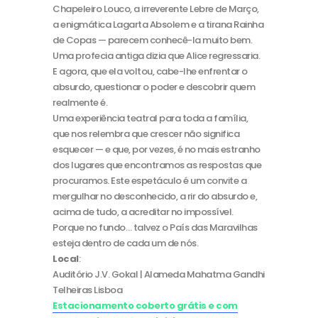
Chapeleiro Louco, a irreverente Lebre de Março,
a enigmática Lagarta Absolem e a tirana Rainha
de Copas — parecem conhecê-la muito bem.
Uma profecia antiga dizia que Alice regressaria.
E agora, que ela voltou, cabe-lhe enfrentar o
absurdo, questionar o poder e descobrir quem
realmente é.
Uma experiência teatral para toda a família,
que nos relembra que crescer não significa
esquecer — e que, por vezes, é no mais estranho
dos lugares que encontramos as respostas que
procuramos. Este espetáculo é um convite a
mergulhar no desconhecido, a rir do absurdo e,
acima de tudo, a acreditar no impossível.
Porque no fundo… talvez o País das Maravilhas
esteja dentro de cada um de nós.
Local
:
Auditório J.V. Gokal | Alameda Mahatma Gandhi
Telheiras Lisboa
Estacionamento coberto grátis e com