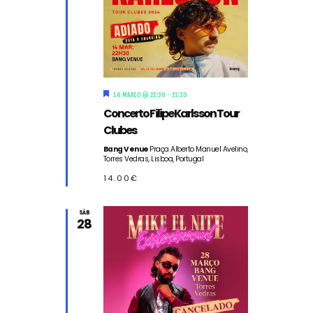
D
14 MARÇO @ 22:30
-
23:30
e
Concerto Filipe Karlsson Tour
s
t
Clubes
a
q
Bang Venue
Praça Alberto Manuel Avelino,
Torres Vedras, Lisboa, Portugal
u
e
14.00€
SÁB
28