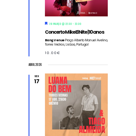
D
28 MARÇO @ 22:30
-
23:30
e
Concerto Mike El Nite | 10 anos
s
t
Bang Venue
Praça Alberto Manuel Avelino,
a
Torres Vedras, Lisboa, Portugal
q
u
10.00€
e
ABRIL 2026
SEX
17