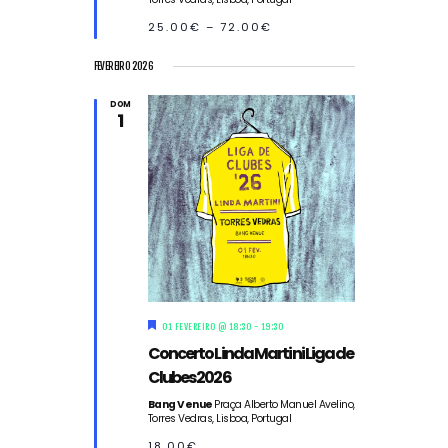
q
u
25.00€ – 72.00€
e
FEVEREIRO 2026
DOM
1
D
01 FEVEREIRO @ 18:30
-
19:30
e
Concerto Linda Martini Liga de
s
t
Clubes 2026
a
q
Bang Venue
Praça Alberto Manuel Avelino,
Torres Vedras, Lisboa, Portugal
u
e
18.00€