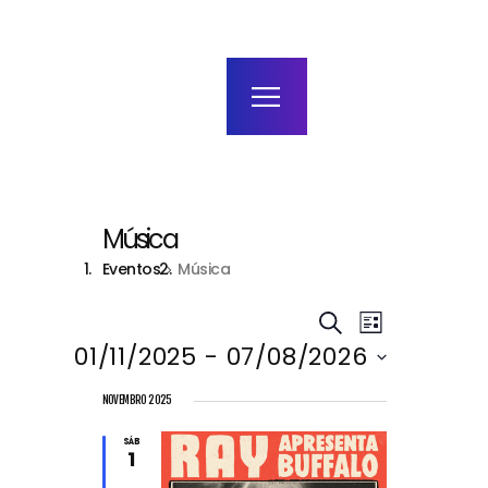
home
agenda / bilhetes
alugar
mais
Música
Eventos
Música
E
E
PESQUISAR
LISTA
01/11/2025
 - 
07/08/2026
v
v
S
NOVEMBRO 2025
e
e
e
l
SÁB
1
e
c