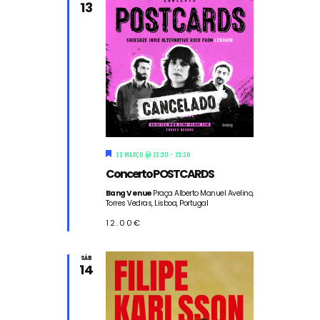
13
D
13 MARÇO @ 22:30
-
23:30
e
Concerto POSTCARDS
s
t
Bang Venue
Praça Alberto Manuel Avelino,
a
Torres Vedras, Lisboa, Portugal
q
u
12.00€
e
SÁB
14