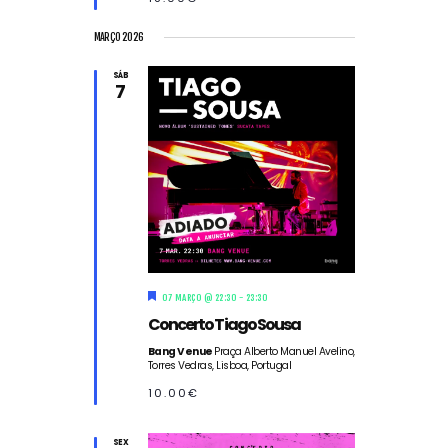
MARÇO 2026
SÁB
7
D
07 MARÇO @ 22:30
-
23:30
e
Concerto Tiago Sousa
s
t
Bang Venue
Praça Alberto Manuel Avelino,
a
Torres Vedras, Lisboa, Portugal
q
u
10.00€
e
SEX