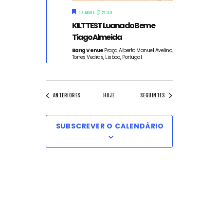
D
17 ABRIL @ 21:30
e
KILT TEST Luana do Bem e
s
t
Tiago Almeida
a
q
Bang Venue
Praça Alberto Manuel Avelino,
Torres Vedras, Lisboa, Portugal
u
e
EVENTOS
EVENTOS
ANTERIORES
HOJE
SEGUINTES
SUBSCREVER O CALENDÁRIO