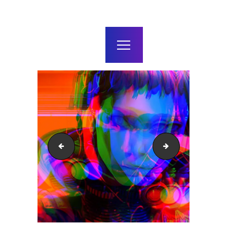
home
agenda / bilhetes
alugar
mais
Switchdance
Natal no reino do