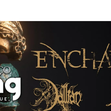
home
agenda / bilhetes
alugar
mais