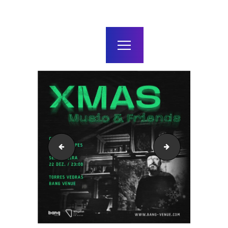
home
agenda / bilhetes
alugar
mais
BELA NOIA
Concerto Zen