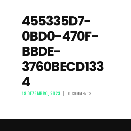
455335D7-
0BD0-470F-
BBDE-
3760BECD133
4
19 DEZEMBRO, 2023
0
COMMENTS