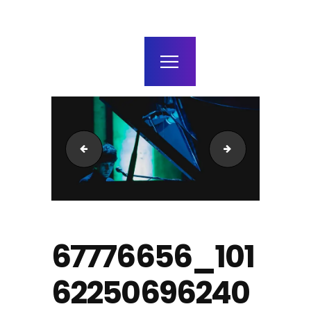
home
agenda / bilhetes
alugar
mais
tiagoabgomes-conjuntocorona-bangvenue-7933-sca
4.jpg
67776656_101
62250696240