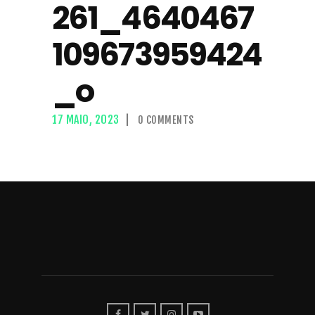
261_4640467
109673959424
_o
17 MAIO, 2023
0
COMMENTS