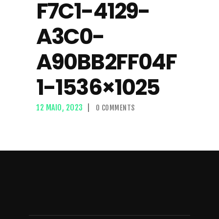
F7C1-4129-
A3C0-
A90BB2FF04F
1-1536×1025
12 MAIO, 2023
0
COMMENTS