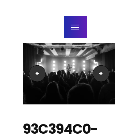
home
agenda / bilhetes
alugar
mais
248CE118-DC63-40CC-9A8A-B0E8F4D5871B
051EC82B-FD98-
93C394C0-