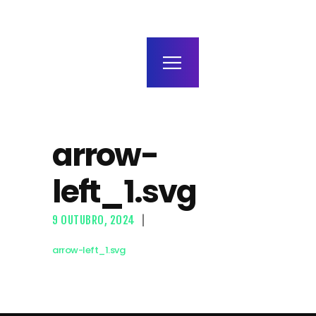
home
agenda / bilhetes
alugar
mais
Março
arrow-
left_1.svg
9 OUTUBRO, 2024
arrow-left_1.svg