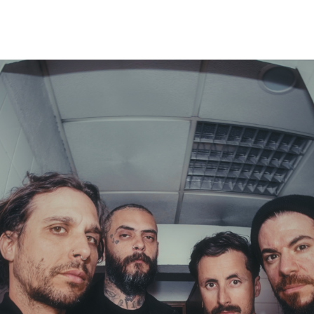
home
agenda / bilhetes
alugar
mais