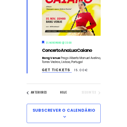
n
n
o
n
t
t
e
d
o
a
o
t
s
a
D
V
21 NOVEMBRO @ 22:00
e
Concerto Ana Lua Caiano
s
S
t
i
Bang Venue
Praça Alberto Manuel Avelino,
a
Torres Vedras, Lisboa, Portugal
q
e
u
GET TICKETS
15.00€
e
e
a
w
EVENTOS
EVENTOS
ANTERIORES
HOJE
SEGUINTES
r
s
c
SUBSCREVER O CALENDÁRIO
N