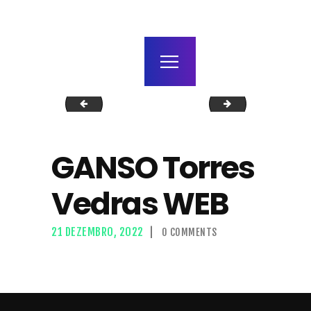
home
agenda / bilhetes
alugar
mais
mirror people
GANSO_Torres_
GANSO Torres
Vedras WEB
21 DEZEMBRO, 2022
0
COMMENTS