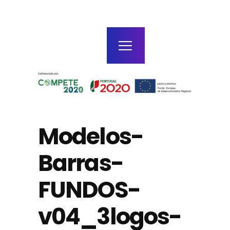
home
agenda / bilhetes
alugar
mais
Modelos-
Barras-
FUNDOS-
v04_3logos-