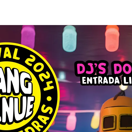
home
agenda / bilhetes
alugar
mais