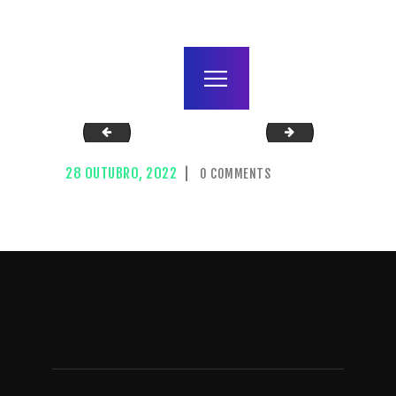
home
agenda / bilhetes
alugar
mais
IMG_7633
capa
28 OUTUBRO, 2022
0
COMMENTS