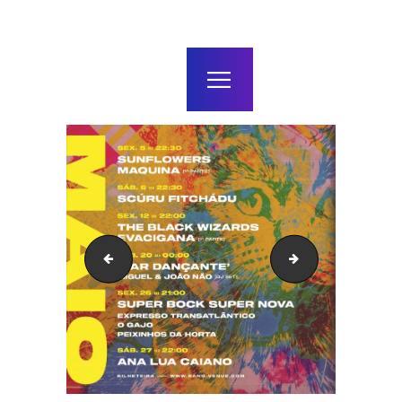
home
agenda / bilhetes
alugar
mais
336459704_586020436899318_263464640398257103
28164454_1584