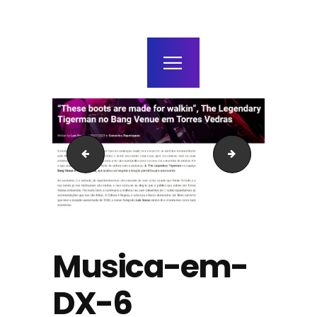
home
agenda / bilhetes
alugar
mais
Musica-em-DX-5
Musica-em-DX-
Musica-em-
DX-6