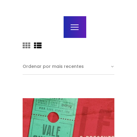
home
agenda / bilhetes
alugar
mais