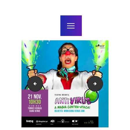
home
agenda / bilhetes
alugar
mais
prop01-Cla-post
b-fachada-1548