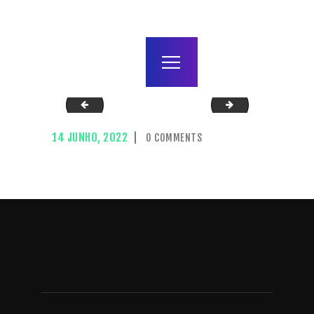
home
agenda / bilhetes
alugar
mais
prop03-A-Fada-dos-Dentes-POST
275838033_3922
14 JUNHO, 2022
0
COMMENTS