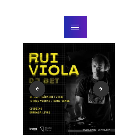
home
agenda / bilhetes
alugar
mais
KWEEN
Concerto Afonso