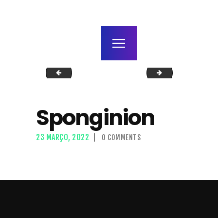
home
agenda / bilhetes
alugar
mais
favicon-512x512
el gadze
Sponginion
23 MARÇO, 2022
0
COMMENTS