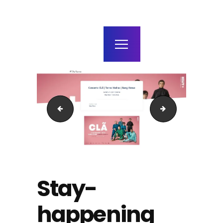
home
agenda / bilhetes
alugar
mais
Circuito
Viral-Agenda
Stay-
happening