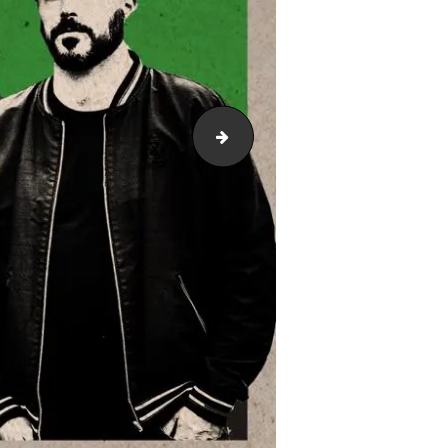
prop03-patinho-feio-POST