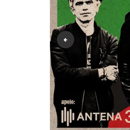
foto-club-makumba-promo-20