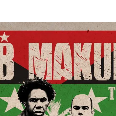
home
agenda / bilhetes
alugar
mais